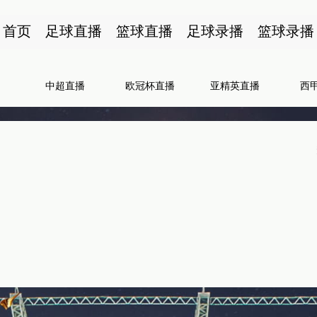
首页
足球直播
篮球直播
足球录播
篮球录播
中超直播
欧冠杯直播
亚精英直播
西