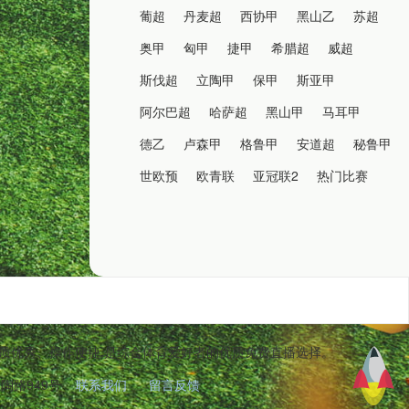
葡超
丹麦超
西协甲
黑山乙
苏超
奥甲
匈甲
捷甲
希腊超
威超
斯伐超
立陶甲
保甲
斯亚甲
阿尔巴超
哈萨超
黑山甲
马耳甲
德乙
卢森甲
格鲁甲
安道超
秘鲁甲
世欧预
欧青联
亚冠联2
热门比赛
画质优秀、操作便捷,是综合体育爱好者的优质免费直播选择。
陶路949号
联系我们
留言反馈