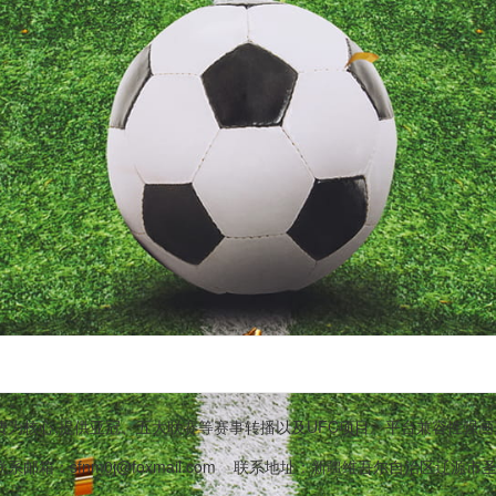
费为核心,提供亚冠、五大联赛等赛事转播以及UFC项目。平台兼容性强
联系邮箱：sfnm0j@foxmail.com
联系地址：新疆维吾尔自治区辽源市圣