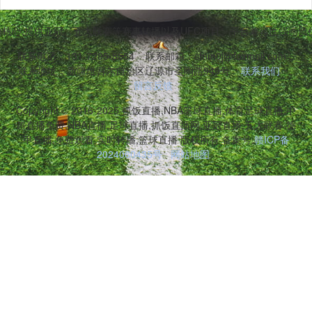
为核心,提供亚冠、五大联赛等赛事转播以及UFC项目。平台兼容性强画质
联系电话：131-7295-8554
联系邮箱：sfnm0j@foxmail.com
联系地址：新疆维吾尔自治区辽源市圣陶路949号
联系我们
留言反馈
Copyright © 2016-2025 抓饭直播,NBA篮球直播,体育足球直播,中
超直播免费,NBA直播,足球直播,抓饭直播网,亚冠直播,五大联赛,德
甲直播,免费观看,实时转播,篮球直播 版权所有 备案号:
赣ICP备
2024060435号
网站地图