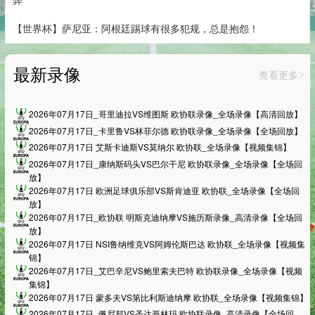
【世界杯】萨尼亚：阿根廷踢球有很多犯规，总是抱怨！
最新录像
查看更多
>
2026年07月17日_哥里迪拉VS维图斯 欧协联录像_全场录像【高清回放】
2026年07月17日_卡里鲁VS林菲尔德 欧协联录像_全场录像【全场回放】
2026年07月17日 艾斯卡迪斯VS莫纳尔 欧协联_全场录像【视频集锦】
2026年07月17日_康纳斯码头VS巴尔干尼 欧协联录像_全场录像【全场回
放】
2026年07月17日 欧洲足球俱乐部VS斯肯迪亚 欧协联_全场录像【全场回
放】
2026年07月17日_欧协联 明斯克迪纳摩VS施历斯录像_高清录像【全场回
放】
2026年07月17日 NSI鲁纳维克VS阿姆伦斯巴达 欧协联_全场录像【视频集
锦】
2026年07月17日_艾巴辛尼VS鲍里索夫巴特 欧协联录像_全场录像【视频
集锦】
2026年07月17日 蒙多夫VS第比利斯迪纳摩 欧协联_全场录像【视频集锦】
2026年07月17日_佩尼邦VS圣达哥林玛 欧协联录像_高清录像【全场回