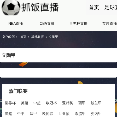
首页
足球
NBA直播
CBA直播
世界杯直播
英超直播
您的位置：
首页
>
其他联赛
>
立陶甲
立陶甲
热门联赛
世界杯
英超
中超
欧冠杯
亚精英
西甲
波兰甲
澳超
中甲
法甲
欧协联
世亚预
希腊甲
委内甲