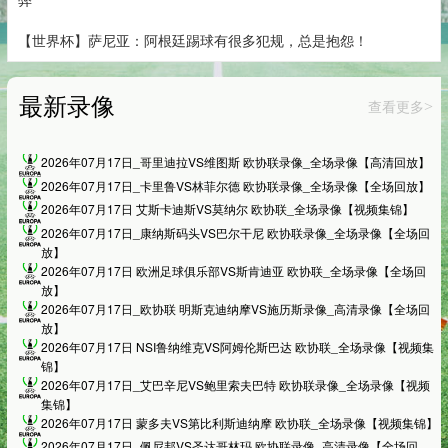
【世界杯】萨尼亚：阿根廷踢球有很多犯规，总是抱怨！
最新录像
查看更多
>
2026年07月17日_哥里迪拉VS维图斯 欧协联录像_全场录像【高清回放】
2026年07月17日_卡里鲁VS林菲尔德 欧协联录像_全场录像【全场回放】
2026年07月17日 艾斯卡迪斯VS莫纳尔 欧协联_全场录像【视频集锦】
2026年07月17日_康纳斯码头VS巴尔干尼 欧协联录像_全场录像【全场回
放】
2026年07月17日 欧洲足球俱乐部VS斯肯迪亚 欧协联_全场录像【全场回
放】
2026年07月17日_欧协联 明斯克迪纳摩VS施历斯录像_高清录像【全场回
放】
2026年07月17日 NSI鲁纳维克VS阿姆伦斯巴达 欧协联_全场录像【视频集
锦】
2026年07月17日_艾巴辛尼VS鲍里索夫巴特 欧协联录像_全场录像【视频
集锦】
2026年07月17日 蒙多夫VS第比利斯迪纳摩 欧协联_全场录像【视频集锦】
2026年07月17日_佩尼邦VS圣达哥林玛 欧协联录像_高清录像【全场回