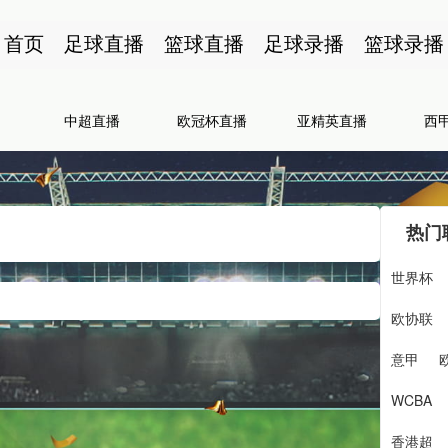
首页
足球直播
篮球直播
足球录播
篮球录播
中超直播
欧冠杯直播
亚精英直播
西
热门
世界杯
欧协联
意甲
WCBA
香港超