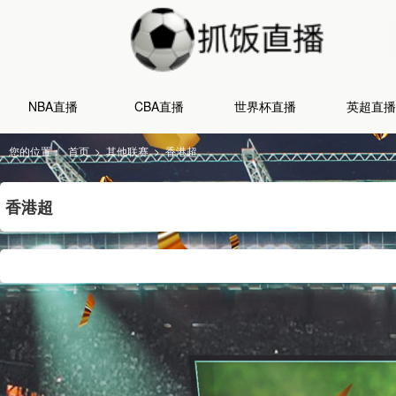
NBA直播
CBA直播
世界杯直播
英超直播
您的位置：
首页
>
其他联赛
>
香港超
香港超