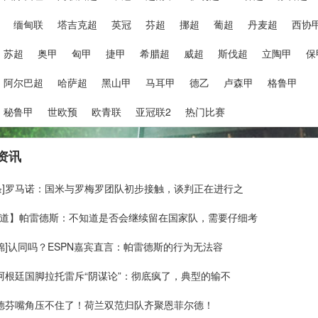
缅甸联
塔吉克超
英冠
芬超
挪超
葡超
丹麦超
西协
苏超
奥甲
匈甲
捷甲
希腊超
威超
斯伐超
立陶甲
保
阿尔巴超
哈萨超
黑山甲
马耳甲
德乙
卢森甲
格鲁甲
秘鲁甲
世欧预
欧青联
亚冠联2
热门比赛
资讯
条]罗马诺：国米与罗梅罗团队初步接触，谈判正在进行之
道】帕雷德斯：不知道是否会继续留在国家队，需要仔细考
集锦]认同吗？ESPN嘉宾直言：帕雷德斯的行为无法容
前阿根廷国脚拉托雷斥“阴谋论”：彻底疯了，典型的输不
范德芬嘴角压不住了！荷兰双范归队齐聚恩菲尔德！