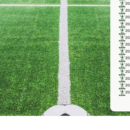
2
2
2
2
2
2
2
2
2
2
2
2
2
2