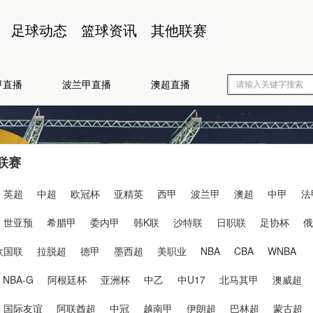
足球动态
篮球资讯
其他联赛
甲直播
波兰甲直播
澳超直播
联赛
英超
中超
欧冠杯
亚精英
西甲
波兰甲
澳超
中甲
法
世亚预
希腊甲
委内甲
韩K联
沙特联
日职联
足协杯
俄
欧国联
拉脱超
德甲
墨西超
美职业
NBA
CBA
WNBA
NBA-G
阿根廷杯
亚洲杯
中乙
中U17
北马其甲
澳威超
国际友谊
阿联酋超
中冠
越南甲
伊朗超
巴林超
蒙古超