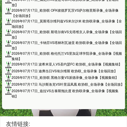
放】
2026年07月17日_欧协联 OFK彼德罗瓦茨VS萨尔格里斯录像_全场录像
【全场回放】
2026年07月17日_莫斯塔尔维列兹VS米尔沙米 欧协联录像_全场录像【全
场回放】
2026年07月17日_欧协联 斯塔尔南VS戈塔维京人录像_全场录像【全场回
放】
2026年07月17日_卡纳芬VS塔林利瓦迪亚 欧协联录像_全场录像【全场回
放】
2026年07月17日_欧协联 格伦托兰VS里加足球学院录像_全场录像【视频
集锦】
2026年07月17日 波希米亚人VS圣约瑟FC 欧协联_全场录像【视频集锦】
2026年07月17日 迪弗当日VS埃尔维斯 欧协联_全场录像【全场回放】
2026年07月17日_欧协联 黑格尔曼VS派德录像_全场录像【视频集锦】
2026年07月17日 马沙斯洛克VS叶里温凤凰 欧协联_全场录像【全场回放】
2026年07月17日_兹拉VS古泰斯拖比度 欧协联录像_全场录像【视频集
锦】
友情链接: