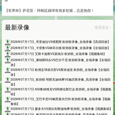
【世界杯】萨尼亚：阿根廷踢球有很多犯规，总是抱怨！
最新录像
查看更多
>
2026年07月17日_哥里迪拉VS维图斯 欧协联录像_全场录像【高清回放】
2026年07月17日_卡里鲁VS林菲尔德 欧协联录像_全场录像【全场回放】
2026年07月17日 艾斯卡迪斯VS莫纳尔 欧协联_全场录像【视频集锦】
2026年07月17日_康纳斯码头VS巴尔干尼 欧协联录像_全场录像【全场回
放】
2026年07月17日 欧洲足球俱乐部VS斯肯迪亚 欧协联_全场录像【全场回
放】
2026年07月17日_欧协联 明斯克迪纳摩VS施历斯录像_高清录像【全场回
放】
2026年07月17日 NSI鲁纳维克VS阿姆伦斯巴达 欧协联_全场录像【视频集
锦】
2026年07月17日_艾巴辛尼VS鲍里索夫巴特 欧协联录像_全场录像【视频
集锦】
2026年07月17日 蒙多夫VS第比利斯迪纳摩 欧协联_全场录像【视频集锦】
2026年07月17日_佩尼邦VS圣达哥林玛 欧协联录像_高清录像【全场回