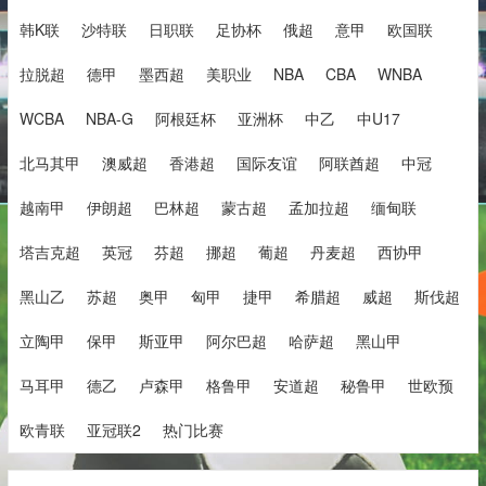
韩K联
沙特联
日职联
足协杯
俄超
意甲
欧国联
拉脱超
德甲
墨西超
美职业
NBA
CBA
WNBA
WCBA
NBA-G
阿根廷杯
亚洲杯
中乙
中U17
北马其甲
澳威超
香港超
国际友谊
阿联酋超
中冠
越南甲
伊朗超
巴林超
蒙古超
孟加拉超
缅甸联
塔吉克超
英冠
芬超
挪超
葡超
丹麦超
西协甲
黑山乙
苏超
奥甲
匈甲
捷甲
希腊超
威超
斯伐超
立陶甲
保甲
斯亚甲
阿尔巴超
哈萨超
黑山甲
马耳甲
德乙
卢森甲
格鲁甲
安道超
秘鲁甲
世欧预
欧青联
亚冠联2
热门比赛