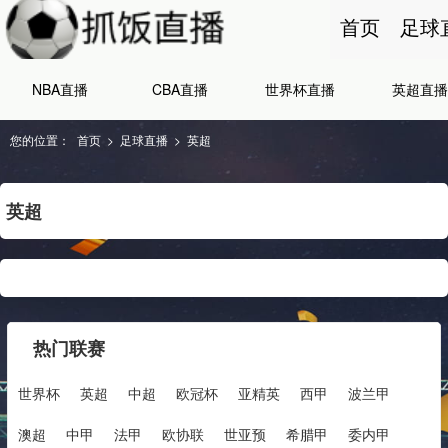
首页
足球
NBA直播
CBA直播
世界杯直播
英超直播
您的位置：
首页
>
足球直播
>
英超
英超
热门联赛
世界杯
英超
中超
欧冠杯
亚精英
西甲
波兰甲
澳超
中甲
法甲
欧协联
世亚预
希腊甲
委内甲