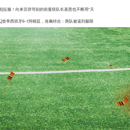
集锦]征服！向来言辞苛刻的前曼联队长基恩也不断用“天
讯]曾率西班牙6-1阿根廷，洛佩特吉：两队被逼到极限