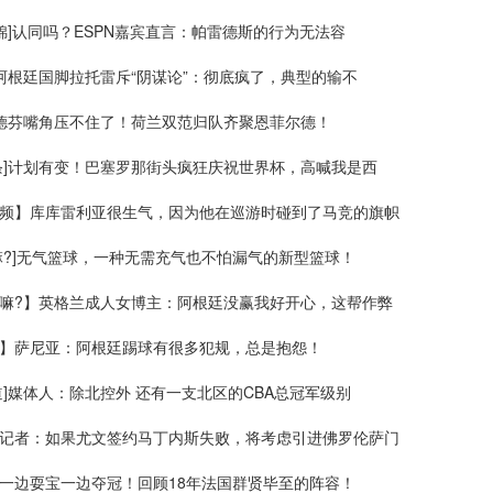
集锦]认同吗？ESPN嘉宾直言：帕雷德斯的行为无法容
前阿根廷国脚拉托雷斥“阴谋论”：彻底疯了，典型的输不
范德芬嘴角压不住了！荷兰双范归队齐聚恩菲尔德！
条]计划有变！巴塞罗那街头疯狂庆祝世界杯，高喊我是西
频】库库雷利亚很生气，因为他在巡游时碰到了马竞的旗帜
嘛?]无气篮球，一种无需充气也不怕漏气的新型篮球！
嘛?】英格兰成人女博主：阿根廷没赢我好开心，这帮作弊
】萨尼亚：阿根廷踢球有很多犯规，总是抱怨！
道]媒体人：除北控外 还有一支北区的CBA总冠军级别
记者：如果尤文签约马丁内斯失败，将考虑引进佛罗伦萨门
一边耍宝一边夺冠！回顾18年法国群贤毕至的阵容！