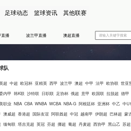
足球动态
篮球资讯
其他联赛
甲直播
波兰甲直播
澳超直播
球队
英超
中超
欧冠杯
亚精英
西甲
波兰甲
澳超
中甲
法甲
欧协联
世亚
委内甲
韩K联
沙特联
日职联
足协杯
俄超
意甲
欧国联
拉脱超
德甲
美职业
NBA
CBA
WNBA
WCBA
NBA-G
阿根廷杯
亚洲杯
中乙
中U
甲
澳威超
香港超
国际友谊
阿联酋超
中冠
越南甲
伊朗超
巴林超
蒙
超
缅甸联
塔吉克超
英冠
芬超
挪超
葡超
丹麦超
西协甲
黑山乙
苏超