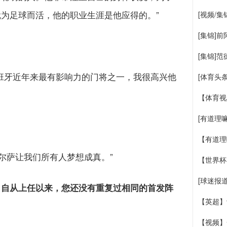
为足球而活，他的职业生涯是他应得的。”
[视频/
[集锦]
[集锦]
班牙近年来最有影响力的门将之一，我很高兴他
[体育头
【体育视
[有道理
【有道理
尔萨让我们所有人梦想成真。”
【世界杯
[球迷报
。自从上任以来，您还没有重复过相同的首发阵
【英超】
【视频】