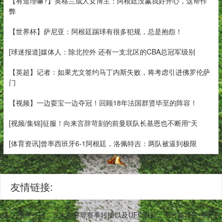
【有道理嘛?】英格兰成人女博主：阿根廷没赢我好开心，这帮作
弊
【世界杯】萨尼亚：阿根廷踢球有很多犯规，总是抱怨！
[球迷报道]媒体人：除北控外 还有一支北区的CBA总冠军级别
【英超】记者：如果尤文签约马丁内斯失败，将考虑引进佛罗伦萨
门
【视频】一边耍宝一边夺冠！回顾18年法国群贤毕至的阵容！
[视频/集锦]征服！向来言辞苛刻的前曼联队长基恩也不断用“天
[体育资讯]曾率西班牙6-1阿根廷，洛佩特吉：两队被逼到极限
友情链接:
为核心,提供亚冠、五大联赛等赛事转播以及UFC项目。平台兼容性强画质