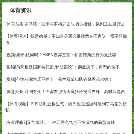
体育资讯
[体育头条]罗马诺：国米与罗梅罗团队初步接触，谈判正在进行之
【体育报道】帕雷德斯：不知道是否会继续留在国家队，需要仔细
考
[视频/集锦]认同吗？ESPN嘉宾直言：帕雷德斯的行为无法容
[集锦]前阿根廷国脚拉托雷斥“阴谋论”：彻底疯了，典型的输不
[集锦]范德芬嘴角压不住了！荷兰双范归队齐聚恩菲尔德！
[体育头条]计划有变！巴塞罗那街头疯狂庆祝世界杯，高喊我是西
【体育视频】库库雷利亚很生气，因为他在巡游时碰到了马竞的旗
帜
[有道理嘛?]无气篮球，一种无需充气也不怕漏气的新型篮球！