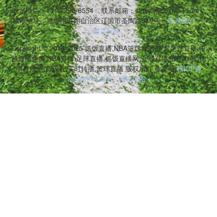
联系电话：131-7295-8554
联系邮箱：sfnm0j@foxmail.com
联系地址：新疆维吾尔自治区辽源市圣陶路949号
联系我们
留言反馈
Copyright © 2016-2025 抓饭直播,NBA篮球直播,体育足球直播,中
超直播免费,NBA直播,足球直播,抓饭直播网,亚冠直播,五大联赛,德
甲直播,免费观看,实时转播,篮球直播 版权所有 备案号:
赣ICP备
2024060435号
网站地图