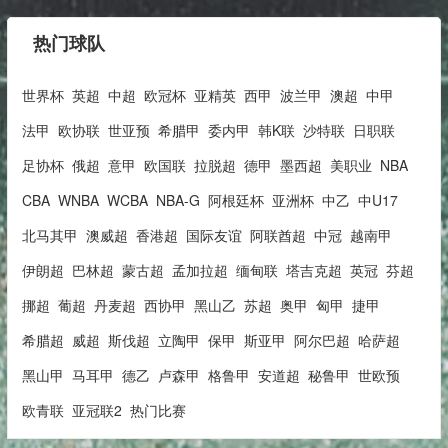
热门球队
世界杯
英超
中超
欧冠杯
亚精英
西甲
波兰甲
澳超
中甲
法甲
欧协联
世亚预
希腊甲
委内甲
韩K联
沙特联
日职联
足协杯
俄超
意甲
欧国联
拉脱超
德甲
墨西超
美职业
NBA
CBA
WNBA
WCBA
NBA-G
阿根廷杯
亚洲杯
中乙
中U17
北马其甲
澳威超
香港超
国际友谊
阿联酋超
中冠
越南甲
伊朗超
巴林超
蒙古超
孟加拉超
缅甸联
塔吉克超
英冠
芬超
挪超
葡超
丹麦超
西协甲
黑山乙
苏超
奥甲
匈甲
捷甲
希腊超
威超
斯伐超
立陶甲
保甲
斯亚甲
阿尔巴超
哈萨超
黑山甲
马耳甲
德乙
卢森甲
格鲁甲
安道超
秘鲁甲
世欧预
欧青联
亚冠联2
热门比赛