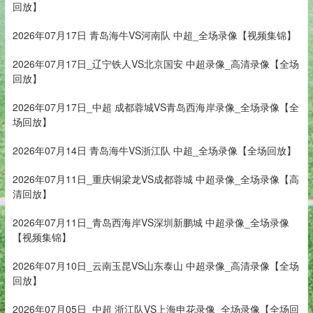
回放】
2026年07月17日 青岛海牛VS河南队 中超_全场录像【视频集锦】
2026年07月17日_辽宁铁人VS北京国安 中超录像_高清录像【全场
回放】
2026年07月17日_中超 成都蓉城VS青岛西海岸录像_全场录像【全
场回放】
2026年07月14日 青岛海牛VS浙江队 中超_全场录像【全场回放】
2026年07月11日_重庆铜梁龙VS成都蓉城 中超录像_全场录像【高
清回放】
2026年07月11日_青岛西海岸VS深圳新鹏城 中超录像_全场录像
【视频集锦】
2026年07月10日_云南玉昆VS山东泰山 中超录像_高清录像【全场
回放】
2026年07月05日_中超 浙江队VS上海申花录像_全场录像【全场回