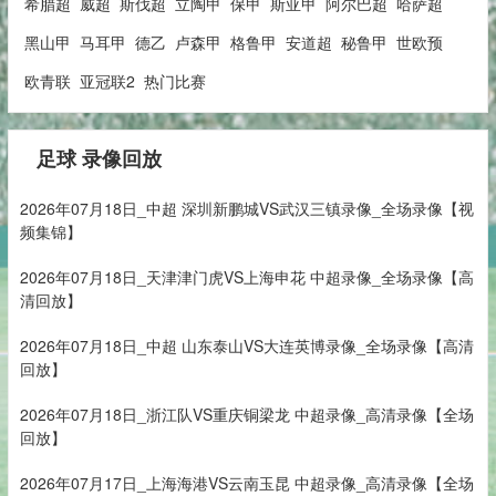
希腊超
威超
斯伐超
立陶甲
保甲
斯亚甲
阿尔巴超
哈萨超
黑山甲
马耳甲
德乙
卢森甲
格鲁甲
安道超
秘鲁甲
世欧预
欧青联
亚冠联2
热门比赛
足球 录像回放
2026年07月18日_中超 深圳新鹏城VS武汉三镇录像_全场录像【视
频集锦】
2026年07月18日_天津津门虎VS上海申花 中超录像_全场录像【高
清回放】
2026年07月18日_中超 山东泰山VS大连英博录像_全场录像【高清
回放】
2026年07月18日_浙江队VS重庆铜梁龙 中超录像_高清录像【全场
回放】
2026年07月17日_上海海港VS云南玉昆 中超录像_高清录像【全场