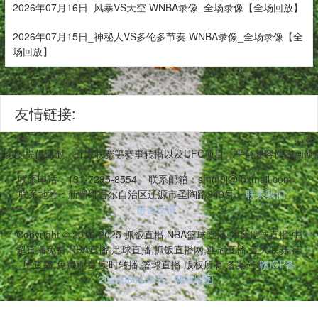
2026年07月16日_风暴VS天空 WNBA录像_全场录像【全场回放】
2026年07月15日_神秘人VS多伦多节奏 WNBA录像_全场录像【全
场回放】
友情链接:
为核心,提供亚冠、五大联赛等赛事转播以及UFC项目。平台兼容性强画质
联系电话：131-7295-8554
联系邮箱：sfnm0j@foxmail.com
联系地址：新疆维吾尔自治区辽源市圣陶路949号
联系我们
留言反馈
Copyright © 2016-2025 抓饭直播,NBA篮球直播,体育足球直播,中
超直播免费,NBA直播,足球直播,抓饭直播网,亚冠直播,五大联赛,德
甲直播,免费观看,实时转播,篮球直播 版权所有 备案号:
赣ICP备
2024060435号
网站地图