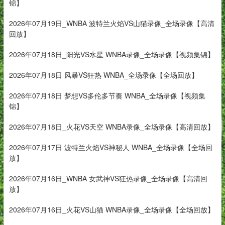
锦】
2026年07月19日_WNBA 波特兰火焰VS山猫录像_全场录像【高清
回放】
2026年07月18日_阳光VS水星 WNBA录像_全场录像【视频集锦】
2026年07月18日 风暴VS狂热 WNBA_全场录像【全场回放】
2026年07月18日 梦想VS多伦多节奏 WNBA_全场录像【视频集
锦】
2026年07月18日_火花VS天空 WNBA录像_全场录像【高清回放】
2026年07月17日 波特兰火焰VS神秘人 WNBA_全场录像【全场回
放】
2026年07月16日_WNBA 女武神VS狂热录像_全场录像【高清回
放】
2026年07月16日_火花VS山猫 WNBA录像_全场录像【全场回放】