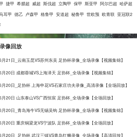
甲
捷甲
希腊超
威超
斯伐超
立陶甲
保甲
斯亚甲
阿尔巴超
哈萨超
马耳甲
德乙
卢森甲
格鲁甲
安道超
秘鲁甲
世欧预
欧青联
亚冠联2
赛
 录像回放
年06月21日_云南玉昆VS苏州东吴 足协杯录像_全场录像【视频集锦】
年06月20日 成都蓉城VS上海泽天 足协杯_全场录像【视频集锦】
年06月20日_足协杯 上海申花VS石家庄功夫录像_高清录像【全场回放】
年06月20日 山东泰山VS广西恒宸 足协杯_全场录像【全场回放】
年06月20日_青岛海牛VS无锡吴钩 足协杯录像_全场录像【视频集锦】
年06月20日 重庆铜梁龙VS宁波队 足协杯_全场录像【全场回放】
年06月20日_足协杯 武汉三镇VS青岛红狮录像_全场录像【高清回放】