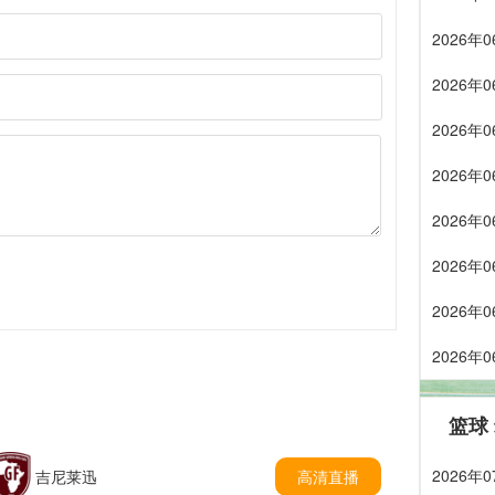
2026
2026
2026
2026
2026
2026
2026
2026
篮球
2026年
吉尼莱迅
高清直播