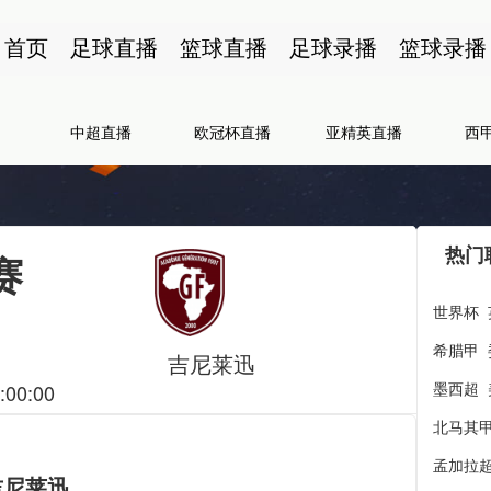
首页
足球直播
篮球直播
足球录播
篮球录播
中超直播
欧冠杯直播
亚精英直播
西
热门
赛
世界杯
希腊甲
吉尼莱迅
墨西超
:00:00
北马其
孟加拉
吉尼莱迅