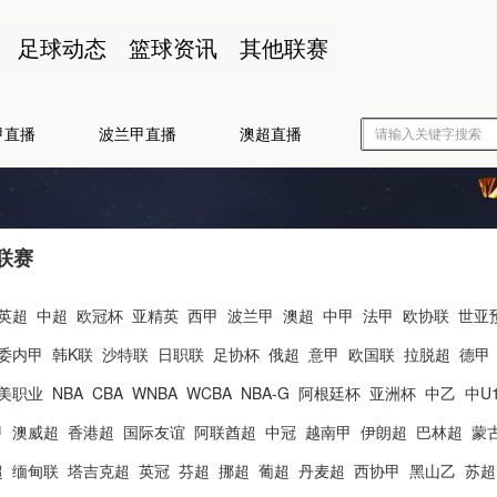
足球动态
篮球资讯
其他联赛
甲直播
波兰甲直播
澳超直播
联赛
英超
中超
欧冠杯
亚精英
西甲
波兰甲
澳超
中甲
法甲
欧协联
世亚
委内甲
韩K联
沙特联
日职联
足协杯
俄超
意甲
欧国联
拉脱超
德甲
美职业
NBA
CBA
WNBA
WCBA
NBA-G
阿根廷杯
亚洲杯
中乙
中U
甲
澳威超
香港超
国际友谊
阿联酋超
中冠
越南甲
伊朗超
巴林超
蒙
超
缅甸联
塔吉克超
英冠
芬超
挪超
葡超
丹麦超
西协甲
黑山乙
苏超