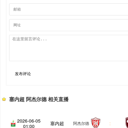
发布评论
塞内超 阿杰尔德 相关直播
2026-06-05
塞内超
:
阿杰尔德
01:00