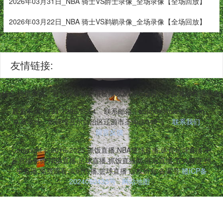
2026年03月31日_NBA 骑士VS爵士录像_全场录像【全场回放】
2026年03月22日_NBA 骑士VS鹈鹕录像_全场录像【全场回放】
友情链接:
为核心,提供亚冠、五大联赛等赛事转播以及UFC项目。平台兼容性强画质
联系电话：131-7295-8554
联系邮箱：sfnm0j@foxmail.com
联系地址：新疆维吾尔自治区辽源市圣陶路949号
联系我们
留言反馈
Copyright © 2016-2025 抓饭直播,NBA篮球直播,体育足球直播,中
超直播免费,NBA直播,足球直播,抓饭直播网,亚冠直播,五大联赛,德
甲直播,免费观看,实时转播,篮球直播 版权所有 备案号:
赣ICP备
2024060435号
网站地图