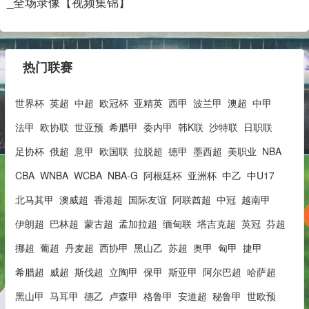
_全场录像【视频集锦】
热门联赛
世界杯
英超
中超
欧冠杯
亚精英
西甲
波兰甲
澳超
中甲
法甲
欧协联
世亚预
希腊甲
委内甲
韩K联
沙特联
日职联
足协杯
俄超
意甲
欧国联
拉脱超
德甲
墨西超
美职业
NBA
CBA
WNBA
WCBA
NBA-G
阿根廷杯
亚洲杯
中乙
中U17
北马其甲
澳威超
香港超
国际友谊
阿联酋超
中冠
越南甲
伊朗超
巴林超
蒙古超
孟加拉超
缅甸联
塔吉克超
英冠
芬超
挪超
葡超
丹麦超
西协甲
黑山乙
苏超
奥甲
匈甲
捷甲
希腊超
威超
斯伐超
立陶甲
保甲
斯亚甲
阿尔巴超
哈萨超
黑山甲
马耳甲
德乙
卢森甲
格鲁甲
安道超
秘鲁甲
世欧预