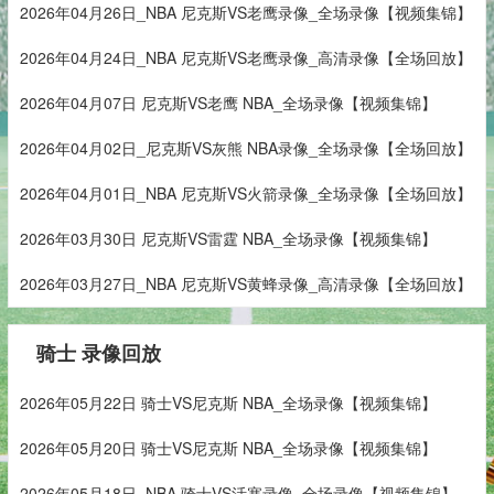
2026年04月26日_NBA 尼克斯VS老鹰录像_全场录像【视频集锦】
2026年04月24日_NBA 尼克斯VS老鹰录像_高清录像【全场回放】
2026年04月07日 尼克斯VS老鹰 NBA_全场录像【视频集锦】
2026年04月02日_尼克斯VS灰熊 NBA录像_全场录像【全场回放】
2026年04月01日_NBA 尼克斯VS火箭录像_全场录像【全场回放】
2026年03月30日 尼克斯VS雷霆 NBA_全场录像【视频集锦】
2026年03月27日_NBA 尼克斯VS黄蜂录像_高清录像【全场回放】
骑士 录像回放
2026年05月22日 骑士VS尼克斯 NBA_全场录像【视频集锦】
2026年05月20日 骑士VS尼克斯 NBA_全场录像【视频集锦】
2026年05月18日_NBA 骑士VS活塞录像_全场录像【视频集锦】