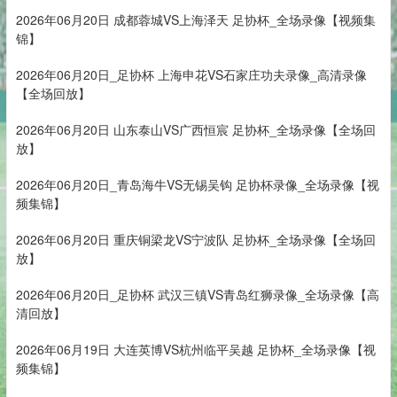
2026年06月20日 成都蓉城VS上海泽天 足协杯_全场录像【视频集
锦】
2026年06月20日_足协杯 上海申花VS石家庄功夫录像_高清录像
【全场回放】
2026年06月20日 山东泰山VS广西恒宸 足协杯_全场录像【全场回
放】
2026年06月20日_青岛海牛VS无锡吴钩 足协杯录像_全场录像【视
频集锦】
2026年06月20日 重庆铜梁龙VS宁波队 足协杯_全场录像【全场回
放】
2026年06月20日_足协杯 武汉三镇VS青岛红狮录像_全场录像【高
清回放】
2026年06月19日 大连英博VS杭州临平吴越 足协杯_全场录像【视
频集锦】