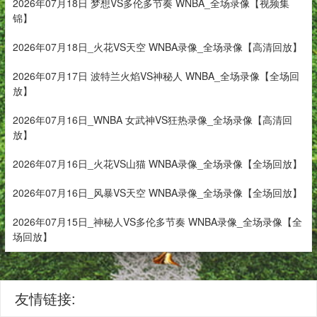
2026年07月18日 梦想VS多伦多节奏 WNBA_全场录像【视频集
锦】
2026年07月18日_火花VS天空 WNBA录像_全场录像【高清回放】
2026年07月17日 波特兰火焰VS神秘人 WNBA_全场录像【全场回
放】
2026年07月16日_WNBA 女武神VS狂热录像_全场录像【高清回
放】
2026年07月16日_火花VS山猫 WNBA录像_全场录像【全场回放】
2026年07月16日_风暴VS天空 WNBA录像_全场录像【全场回放】
2026年07月15日_神秘人VS多伦多节奏 WNBA录像_全场录像【全
场回放】
友情链接: