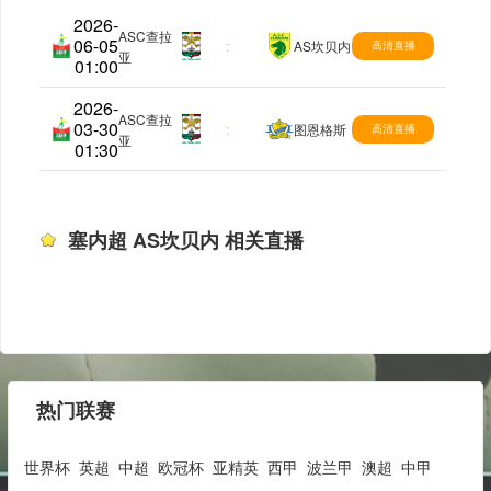
2026-
ASC查拉
06-05
塞内超
:
AS坎贝内
高清直播
亚
01:00
2026-
ASC查拉
03-30
塞内超
:
图恩格斯
高清直播
亚
01:30
塞内超 AS坎贝内 相关直播
热门联赛
世界杯
英超
中超
欧冠杯
亚精英
西甲
波兰甲
澳超
中甲