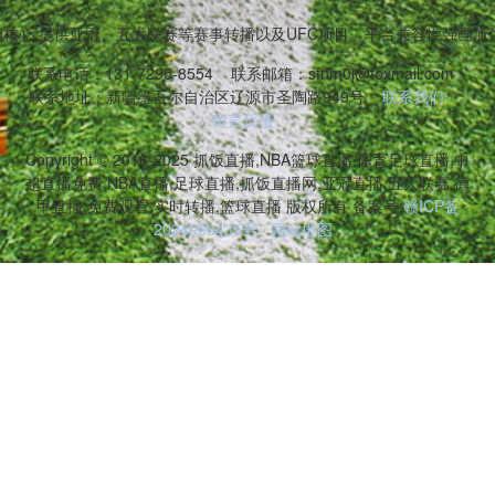
为核心,提供亚冠、五大联赛等赛事转播以及UFC项目。平台兼容性强画质
联系电话：131-7295-8554
联系邮箱：sfnm0j@foxmail.com
联系地址：新疆维吾尔自治区辽源市圣陶路949号
联系我们
留言反馈
Copyright © 2016-2025 抓饭直播,NBA篮球直播,体育足球直播,中
超直播免费,NBA直播,足球直播,抓饭直播网,亚冠直播,五大联赛,德
甲直播,免费观看,实时转播,篮球直播 版权所有 备案号:
赣ICP备
2024060435号
网站地图