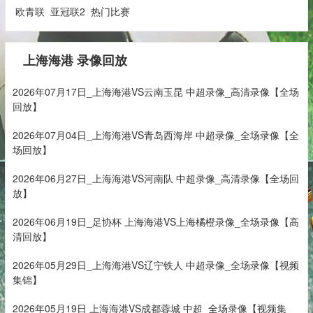
欧青联
亚冠联2
热门比赛
上海海港 录像回放
2026年07月17日_上海海港VS云南玉昆 中超录像_高清录像【全场
回放】
2026年07月04日_上海海港VS青岛西海岸 中超录像_全场录像【全
场回放】
2026年06月27日_上海海港VS河南队 中超录像_高清录像【全场回
放】
2026年06月19日_足协杯 上海海港VS上海橘橙录像_全场录像【高
清回放】
2026年05月29日_上海海港VS辽宁铁人 中超录像_全场录像【视频
集锦】
2026年05月19日 上海海港VS成都蓉城 中超_全场录像【视频集