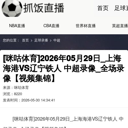
首页
足球
NBA直播
CBA直播
世界杯直播
英超直播
您的位置：
首页
>
足球录播
>
中超
[咪咕体育]2026年05月29日_上海
海港VS辽宁铁人 中超录像_全场录
像【视频集锦】
来源：咪咕体育
浏览：
8220
发表时间：2026-05-30 14:34:41
[咪咕体育]2026年05月29日_上海海港VS辽宁铁人 中