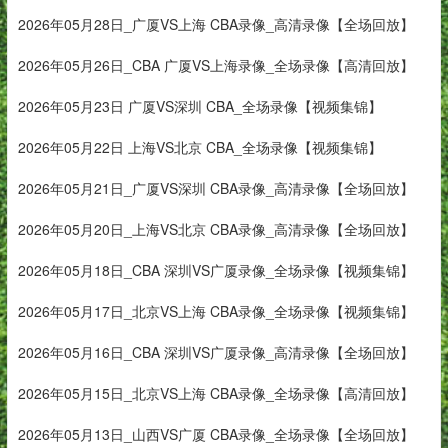
2026年05月28日_广厦VS上海 CBA录像_高清录像【全场回放】
2026年05月26日_CBA 广厦VS上海录像_全场录像【高清回放】
2026年05月23日 广厦VS深圳 CBA_全场录像【视频集锦】
2026年05月22日 上海VS北京 CBA_全场录像【视频集锦】
2026年05月21日_广厦VS深圳 CBA录像_高清录像【全场回放】
2026年05月20日_上海VS北京 CBA录像_高清录像【全场回放】
2026年05月18日_CBA 深圳VS广厦录像_全场录像【视频集锦】
2026年05月17日_北京VS上海 CBA录像_全场录像【视频集锦】
2026年05月16日_CBA 深圳VS广厦录像_高清录像【全场回放】
2026年05月15日_北京VS上海 CBA录像_全场录像【高清回放】
2026年05月13日_山西VS广厦 CBA录像_全场录像【全场回放】