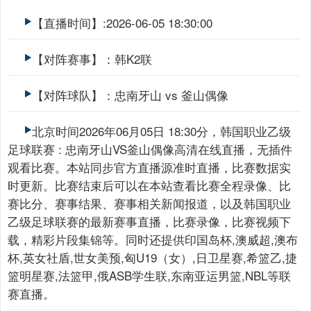
【直播时间】:2026-06-05 18:30:00
【对阵赛事】：韩K2联
【对阵球队】：忠南牙山 vs 釜山偶像
北京时间2026年06月05日 18:30分，韩国职业乙级
足球联赛 : 忠南牙山VS釜山偶像高清在线直播，无插件
观看比赛。本站同步官方直播源准时直播，比赛数据实
时更新。比赛结束后可以在本站查看比赛全程录像、比
赛比分、赛事结果、赛事相关新闻报道，以及韩国职业
乙级足球联赛的最新赛事直播，比赛录像，比赛视频下
载，精彩片段集锦等。同时还提供印国岛杯,澳威超,澳布
杯,英女社盾,世女美预,匈U19（女）,日卫星赛,希篮乙,捷
篮明星赛,法篮甲,俄ASB学生联,东南亚运男篮,NBL等联
赛直播。