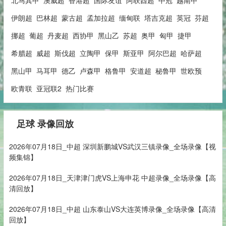
伊朗超
巴林超
蒙古超
孟加拉超
缅甸联
塔吉克超
英冠
芬超
挪超
葡超
丹麦超
西协甲
黑山乙
苏超
奥甲
匈甲
捷甲
希腊超
威超
斯伐超
立陶甲
保甲
斯亚甲
阿尔巴超
哈萨超
黑山甲
马耳甲
德乙
卢森甲
格鲁甲
安道超
秘鲁甲
世欧预
欧青联
亚冠联2
热门比赛
足球 录像回放
2026年07月18日_中超 深圳新鹏城VS武汉三镇录像_全场录像【视
频集锦】
2026年07月18日_天津津门虎VS上海申花 中超录像_全场录像【高
清回放】
2026年07月18日_中超 山东泰山VS大连英博录像_全场录像【高清
回放】