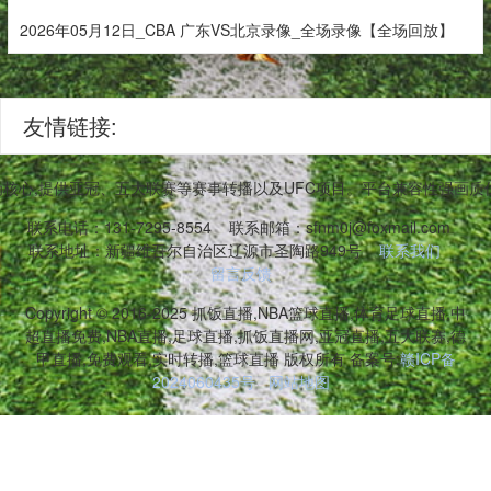
2026年05月12日_CBA 广东VS北京录像_全场录像【全场回放】
友情链接:
为核心,提供亚冠、五大联赛等赛事转播以及UFC项目。平台兼容性强画质
联系电话：131-7295-8554
联系邮箱：sfnm0j@foxmail.com
联系地址：新疆维吾尔自治区辽源市圣陶路949号
联系我们
留言反馈
Copyright © 2016-2025 抓饭直播,NBA篮球直播,体育足球直播,中
超直播免费,NBA直播,足球直播,抓饭直播网,亚冠直播,五大联赛,德
甲直播,免费观看,实时转播,篮球直播 版权所有 备案号:
赣ICP备
2024060435号
网站地图